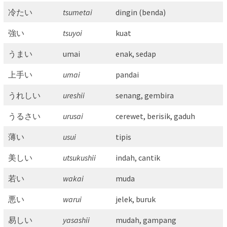
冷たい
tsumetai
dingin (benda)
強い
tsuyoi
kuat
うまい
umai
enak, sedap
上手い
umai
pandai
うれしい
ureshii
senang, gembira
うるさい
urusai
cerewet, berisik, gaduh
薄い
usui
tipis
美しい
utsukushii
indah, cantik
若い
wakai
muda
悪い
warui
jelek, buruk
易しい
yasashii
mudah, gampang