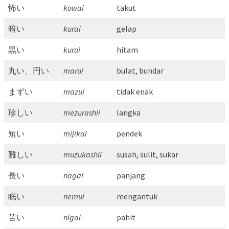
怖い
kowai
takut
暗い
kurai
gelap
黒い
kuroi
hitam
丸い、円い
marui
bulat, bundar
まずい
mazui
tidak enak
珍しい
mezurashii
langka
短い
mijikai
pendek
難しい
muzukashii
susah, sulit, sukar
長い
nagai
panjang
眠い
nemui
mengantuk
苦い
nigai
pahit