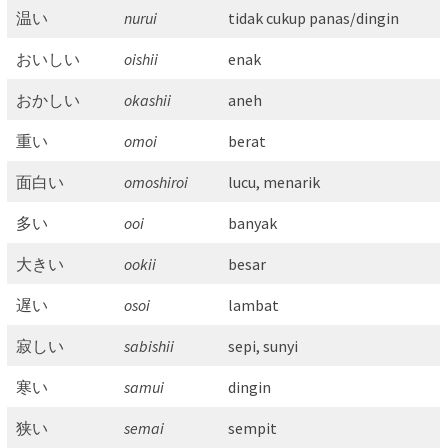
温い
nurui
tidak cukup panas/dingin
おいしい
oishii
enak
おかしい
okashii
aneh
重い
omoi
berat
面白い
omoshiroi
lucu, menarik
多い
ooi
banyak
大きい
ookii
besar
遅い
osoi
lambat
寂しい
sabishii
sepi, sunyi
寒い
samui
dingin
狭い
semai
sempit