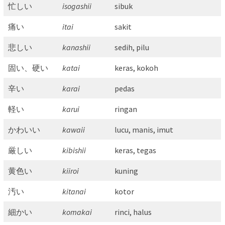
忙しい
isogashii
sibuk
痛い
itai
sakit
悲しい
kanashii
sedih, pilu
固い、硬い
katai
keras, kokoh
辛い
karai
pedas
軽い
karui
ringan
かわいい
kawaii
lucu, manis, imut
厳しい
kibishii
keras, tegas
黄色い
kiiroi
kuning
汚い
kitanai
kotor
細かい
komakai
rinci, halus