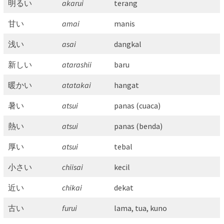
明るい
akarui
terang
甘い
amai
manis
浅い
asai
dangkal
新しい
atarashii
baru
暖かい
atatakai
hangat
暑い
atsui
panas (cuaca)
熱い
atsui
panas (benda)
厚い
atsui
tebal
小さい
chiisai
kecil
近い
chikai
dekat
古い
furui
lama, tua, kuno