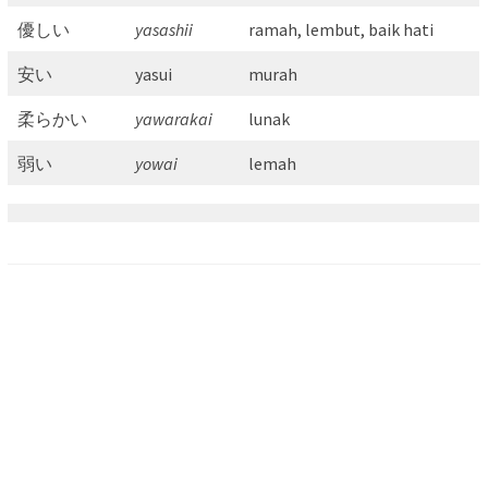
優しい
yasashii
ramah, lembut, baik hati
安い
yasui
murah
柔らかい
yawarakai
lunak
弱い
yowai
lemah