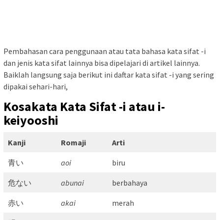
Pembahasan cara penggunaan atau tata bahasa kata sifat -i
dan jenis kata sifat lainnya bisa dipelajari di artikel lainnya.
Baiklah langsung saja berikut ini daftar kata sifat -i yang sering
dipakai sehari-hari,
Kosakata Kata Sifat -i atau i-
keiyooshi
Kanji
Romaji
Arti
青い
aoi
biru
危ない
abunai
berbahaya
赤い
akai
merah