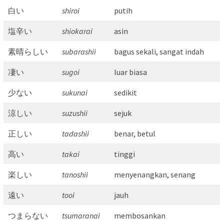
白い
shiroi
putih
塩辛い
shiokarai
asin
素晴らしい
subarashii
bagus sekali, sangat indah
凄い
sugoi
luar biasa
少ない
sukunai
sedikit
涼しい
suzushii
sejuk
正しい
tadashii
benar, betul
高い
takai
tinggi
楽しい
tanoshii
menyenangkan, senang
遠い
tooi
jauh
つまらない
tsumaranai
membosankan