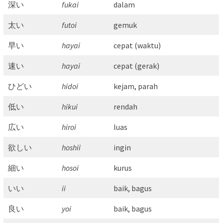
深い
fukai
dalam
太い
futoi
gemuk
早い
hayai
cepat (waktu)
速い
hayai
cepat (gerak)
ひどい
hidoi
kejam, parah
低い
hikui
rendah
広い
hiroi
luas
欲しい
hoshii
ingin
細い
hosoi
kurus
いい
ii
baik, bagus
良い
yoi
baik, bagus