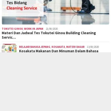
TOKUTEI GINOU
,
WORK IN JAPAN
21/08/2020
Materi Dan Jadwal Tes Tokutei Ginou Building Cleaning
Servic…
BELAJAR BAHASA JEPANG
,
KOSAKATA
,
MATERI DASAR
13/08/2020
Kosakata Makanan Dan Minuman Dalam Bahasa
Jepang
BELAJAR BAHASA JEPANG
,
KOSAKATA
,
MATERI DASAR
12/08/2020
Kosakata Alam Dan Musim Dalam Bahasa Jepang
BELAJAR BAHASA JEPANG
,
KOSAKATA
12/08/2020
Kosakata Nama Hewan Dalam Bahasa Jepang
Lengkap
PILIHAN PEMBACA