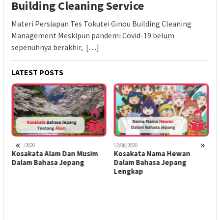
Building Cleaning Service
Materi Persiapan Tes Tokutei Ginou Building Cleaning
Management Meskipun pandemi Covid-19 belum
sepenuhnya berakhir, […]
LATEST POSTS
«
»
12/08/2020
12/08/2020
1
Kosakata Alam Dan Musim
Kosakata Nama Hewan
P
Dalam Bahasa Jepang
Dalam Bahasa Jepang
D
Lengkap