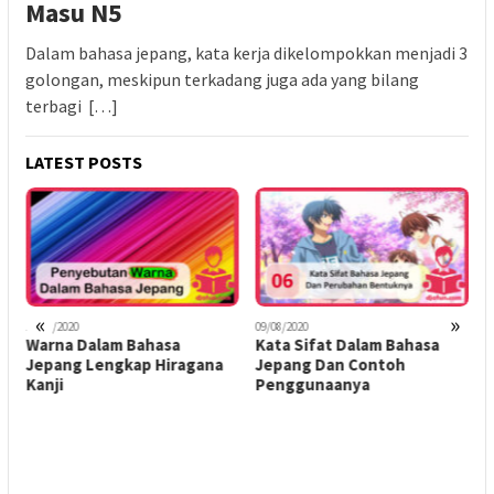
Masu N5
Dalam bahasa jepang, kata kerja dikelompokkan menjadi 3
golongan, meskipun terkadang juga ada yang bilang
terbagi […]
LATEST POSTS
«
»
11/04/2020
09/08/2020
0
Warna Dalam Bahasa
Kata Sifat Dalam Bahasa
U
Jepang Lengkap Hiragana
Jepang Dan Contoh
D
n
Kanji
Penggunaanya
B